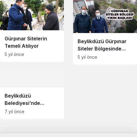
Gürpınar Sitelerin
Beylikdüzü Gürpınar
Temeli Atılıyor
Siteler Bölgesinde
5 yıl önce
Uzlaşma Sağlandı
5 yıl önce
Beylikdüzü
Belediyesi’nde
Deprem Sonrası
7 yıl önce
Yoğun Mesai