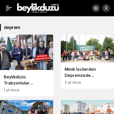
deprem
Haberleri
deprem
Minik İzcilerden
Depremzede
Beylikdüzü
Çocuklara Hediye
3 yıl önce
Trabzonlular
Derneği’nden Sıcak
1 yıl önce
Çorba İkramı