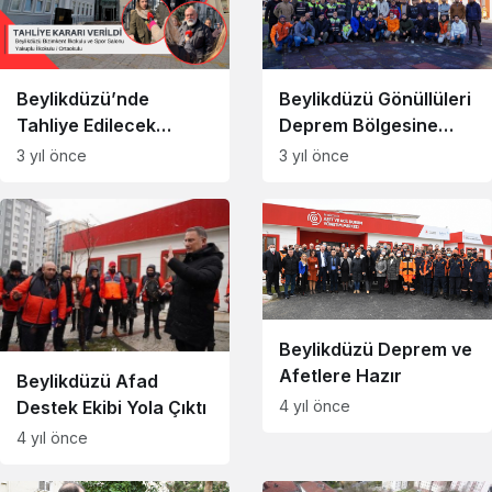
Beylikdüzü’nde
Beylikdüzü Gönüllüleri
Tahliye Edilecek
Deprem Bölgesine
Okullar
Yola Çıktı
3 yıl önce
3 yıl önce
Beylikdüzü Deprem ve
Afetlere Hazır
Beylikdüzü Afad
Destek Ekibi Yola Çıktı
4 yıl önce
4 yıl önce