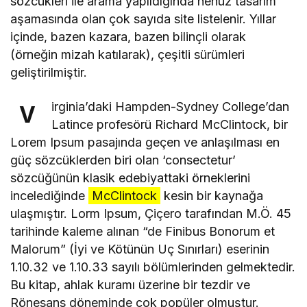
sözcükleri ile arama yapıldığında henüz tasarım
aşamasında olan çok sayıda site listelenir. Yıllar
içinde, bazen kazara, bazen bilinçli olarak
(örneğin mizah katılarak), çeşitli sürümleri
geliştirilmiştir.
irginia’daki Hampden-Sydney College’dan
V
Latince profesörü Richard McClintock, bir
Lorem Ipsum pasajında geçen ve anlaşılması en
güç sözcüklerden biri olan ‘consectetur’
sözcüğünün klasik edebiyattaki örneklerini
incelediğinde
McClintock
kesin bir kaynağa
ulaşmıştır. Lorm Ipsum, Çiçero tarafından M.Ö. 45
tarihinde kaleme alınan “de Finibus Bonorum et
Malorum” (İyi ve Kötünün Uç Sınırları) eserinin
1.10.32 ve 1.10.33 sayılı bölümlerinden gelmektedir.
Bu kitap, ahlak kuramı üzerine bir tezdir ve
Rönesans döneminde çok popüler olmuştur.