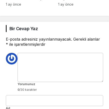
Girişimcilerle Buluştu
1 ay önce
1 ay önce
Bir Cevap Yaz
E-posta adresiniz yayınlanmayacak.
Gerekli alanlar
*
ile işaretlenmişlerdir
Yorumunuz
0
/30 karakter
Ad