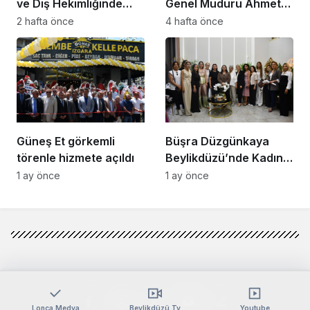
ve Diş Hekimliğinde
Genel Müdürü Ahmet
Dünya Çok Önemli
Zeyrekmişoğlu
2 hafta önce
4 hafta önce
Noktaya Geldi”
Başarının Sırrını Anlattı
Güneş Et görkemli
Büşra Düzgünkaya
törenle hizmete açıldı
Beylikdüzü’nde Kadın
Girişimcilerle Buluştu
1 ay önce
1 ay önce
Lonca Medya
Beylikdüzü Tv
Youtube