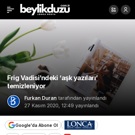
Kofana balığını gören
Paylaş
müşteriler şaşkınlığını
gizleyemedi.
Frig Vadisi’ndeki ‘aşk yazıları’
temizleniyor
Furkan Duran
tarafından yayınlandı
27 Kasım 2020, 12:49
yayınlandı
Google'da Abone Ol