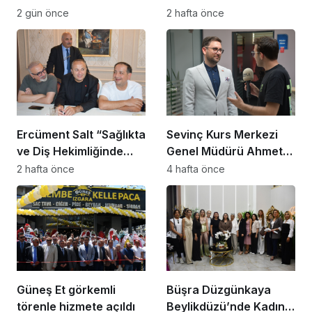
Beylikdüzü’nde Dikkat
Dossi Coffee coşkusu
2 gün önce
2 hafta önce
Çeken Mesaj
Ercüment Salt “Sağlıkta
Sevinç Kurs Merkezi
ve Diş Hekimliğinde
Genel Müdürü Ahmet
Dünya Çok Önemli
Zeyrekmişoğlu
2 hafta önce
4 hafta önce
Noktaya Geldi”
Başarının Sırrını Anlattı
Güneş Et görkemli
Büşra Düzgünkaya
törenle hizmete açıldı
Beylikdüzü’nde Kadın