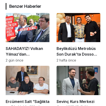
Benzer Haberler
SAHADAYIZ! Volkan
Beylikdüzü Metrobüs
Yılmaz’dan
Son Durak’ta Dosso
Beylikdüzü’nde Dikkat
Dossi Coffee coşkusu
2 gün önce
2 hafta önce
Çeken Mesaj
Ercüment Salt “Sağlıkta
Sevinç Kurs Merkezi