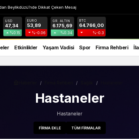
dan Beylikdüzü’nde Dikkat Çeken Mesaj
EURO
BTC
USD
GR. ALTIN
53,89
64.766,00
47,34
6.175,69
%0.15
%-0.06
%0.34
%-0.3
eler
Etkinlikler
Yaşam Vadisi
Spor
Firma Rehberi
İl
Haberler
Firma Rehberi
Sağlık
Hastaneler
Hastaneler
Hastaneler
FIRMA EKLE
TÜM FIRMALAR