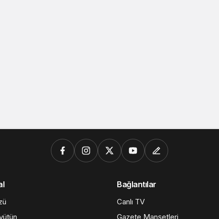
al
Bağlantılar
zü
Canlı TV
üyütün
Gazete Manşetleri