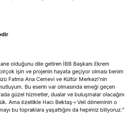
edir
ane olduğunu dile getiren İBB Başkanı Ekrem
irçok işin ve projenin hayata geçiyor olması benim
düzü Fatma Ana Cemevi ve Kültür Merkezi’nin
k mutluyum. Bu eserin var olmasında emeği geçen
ada güzel hizmetler, dualar ve buluşmalar olacağını
dük. Ama özellikle Hacı Bektaş-ı Veli döneminin o
ayı bu topraklara yaşattığını da hepimiz biliyoruz.”