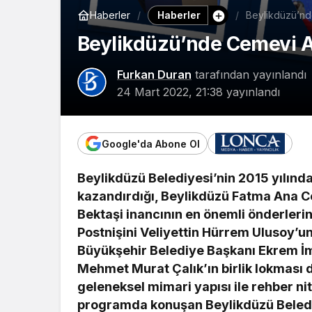
Haberler
Haberler
Beylikdüzü’nde
Beylikdüzü’nde Cemevi Aç
Furkan Duran
tarafından yayınlandı
24 Mart 2022, 21:38
yayınlandı
Google'da Abone Ol
Beylikdüzü Belediyesi’nin 2015 yılınd
kazandırdığı, Beylikdüzü Fatma Ana Ce
Bektaşi inancının en önemli önderlerin
Postnişini Veliyettin Hürrem Ulusoy’un 
Büyükşehir Belediye Başkanı Ekrem İm
Mehmet Murat Çalık’ın birlik lokması da
geleneksel mimari yapısı ile rehber n
programda konuşan Beylikdüzü Beledi