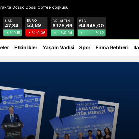
rak’ta Dosso Dossi Coffee coşkusu
EURO
USD
GR. ALTIN
BTC
53,89
47,34
6.175,69
64.945,00
%0.15
%-0.06
%0.34
%1.2
eler
Etkinlikler
Yaşam Vadisi
Spor
Firma Rehberi
İl