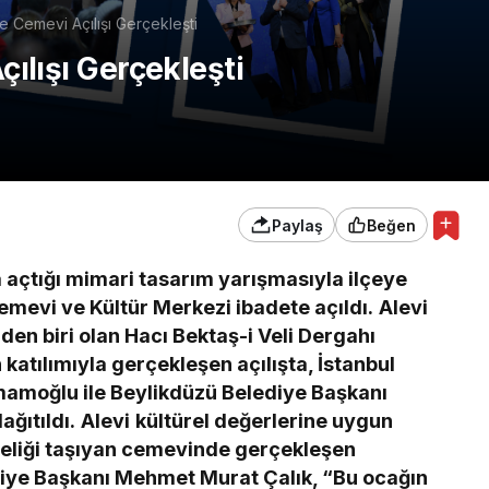
 Cemevi Açılışı Gerçekleşti
ılışı Gerçekleşti
Paylaş
Beğen
a açtığı mimari tasarım yarışmasıyla ilçeye
mevi ve Kültür Merkezi ibadete açıldı.
Alevi
den biri olan Hacı Bektaş-i Veli Dergahı
katılımıyla gerçekleşen açılışta, İstanbul
amoğlu ile Beylikdüzü Belediye Başkanı
ğıtıldı.
Alevi
kültürel değerlerine uygun
iteliği taşıyan cemevinde gerçekleşen
ye Başkanı Mehmet Murat Çalık, “Bu ocağın