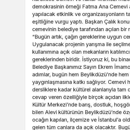
demokrasinin örneği Fatma Ana Cemevi ar
yapılacak etkinlik ve organizasyonların 
eşitliğine vurgu yaptı. Başkan Çalık kon
cemevinin belediye tarafından açılan bir m
“Bugün artık, çağın gereklerine uygun ce
Uygulanacak projenin yarışma ile seçilme
kullanımına açık olan mekanların katılımc
gereklerinden biridir. İstiyoruz ki, bu bi
Belediye Başkanımız Sayın Ekrem İmamoğ
adımlar, bugün hem Beylikdüzü’nde hem de
yaygınlaşmasına katkı sağlıyor. Cemevi
dersliklere kadar kültürel alanlarıyla ta
cevap veren özelliğiyle birçok açıdan ilk
Kültür Merkezi’nde barış, dostluk, hoşgör
bilen Alevi kültürünün Beylikdüzü’nde ö
ocağın kapıları, ilçemize ve İstanbul’a o
gelen tüm canlara da açık olacaktır. Bugün