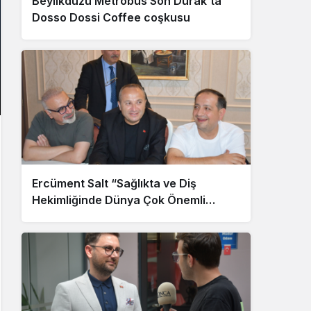
Beylikdüzü Metrobüs Son Durak’ta
Dosso Dossi Coffee coşkusu
Ercüment Salt “Sağlıkta ve Diş
Hekimliğinde Dünya Çok Önemli
Noktaya Geldi”