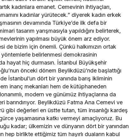
tık kadınlara emanet. Cemevinin ihtiyaçları,
tamamını kadınlar yürütecek.” diyerek kadın erkek
uşmasının devamında Türkiye’de ilk defa bir
imari tasarım yarışmasıyla yapıldığını belirterek,
mevlerinin yapılması büyük önem arz ediyor.
si de bizim için önemli. Çünkü halkımızın ortak
ı yöntemlerle belirlenmesi demokrasinin
nada hayat hiç durmasın. İstanbul Büyükşehir
lu’nun önceki dönem Beylikdüzü’nde başlattığı
 İstanbul’un dört bir yanında barış ikliminin
 hem inanç mekanları hem de kütüphaneden
m donanımlı, modern ve günümüz ihtiyaçlarına da
leri barındırıyor. Beylikdüzü Fatma Ana Cemevi ve
ü gibi değerleri en üstte tutan, tüm insanlığı kardeş
zgürce yaşamasına katkı vermeyi amaçlıyoruz. Bu
lduğu kadar; ülkemizin ve dünyanın dört bir yanından
 hep birlikte ettiğimiz tüm hayırlı duaların kabul