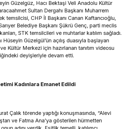
yin Güzelgüz, Hacı Bektaşi Veli Anadolu Kültür
aracaahmet Sultan Dergahı Başkanı Muharrem
ek temsilcisi, CHP İl Başkanı Canan Kaftancıoğlu,
Sarıyer Belediye Başkanı Şükrü Genç, parti meclis
aşkanları, STK temsilcileri ve muhtarlar katılım sağladı.
 Hüseyin Güzelgül’ün açılış duasıyla başlayan
 Kültür Merkezi için hazırlanan tanıtım videosu
ğindeki deyişleriyle devam etti.
etimi Kadınlara Emanet Edildi
at Çalık törende yaptığı konuşmasında, “Alevi
kıştan ve Fatma Ana’ya gösterilen hürmetten
un adını verdik. Eşitlik temelli, katılımcı