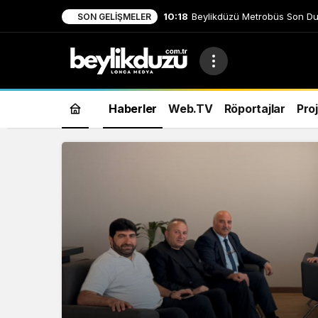
22:31
Ercüment Salt “Sağlıkta ve 
SON GELIŞMELER
Haberler
Web.TV
Röportajlar
Proj