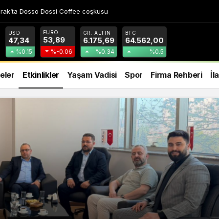
Diş Hekimliğinde Dünya Çok Önemli Noktaya Geldi”
EURO
USD
GR. ALTIN
BTC
53,89
47,34
6.175,69
64.562,00
%0.15
%-0.06
%0.34
%0.5
eler
Etkinlikler
Yaşam Vadisi
Spor
Firma Rehberi
İl