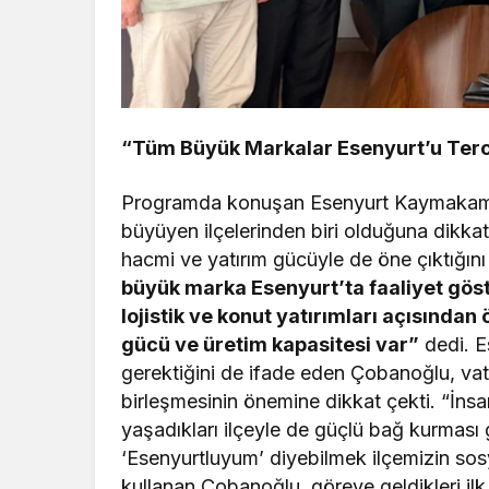
“Tüm Büyük Markalar Esenyurt’u Terc
Programda konuşan Esenyurt Kaymakamı F
büyüyen ilçelerinden biri olduğuna dikkat 
hacmi ve yatırım gücüyle de öne çıktığın
büyük marka Esenyurt’ta faaliyet göste
lojistik ve konut yatırımları açısında
gücü ve üretim kapasitesi var”
dedi. E
gerektiğini de ifade eden Çobanoğlu, va
birleşmesinin önemine dikkat çekti. “İnsa
yaşadıkları ilçeyle de güçlü bağ kurması 
‘Esenyurtluyum’ diyebilmek ilçemizin sosya
kullanan Çobanoğlu, göreve geldikleri ilk 