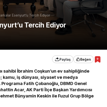
rkalar Esenyurt’u Tercih Ediyor
yurt’u Tercih Ediyor
Paylaş
Beğen
pı sahibi İbrahim Coşkun’un ev sahipliğinde
; kamu, iş dünyası, siyaset ve medya
u. Programa Fatih Çobanoğlu, DBMD Genel
attin Acar, AK Parti İlçe Başkan Yardımcısı
ehmet Bünyamin Keskin ile Fuzul Grup Bölge