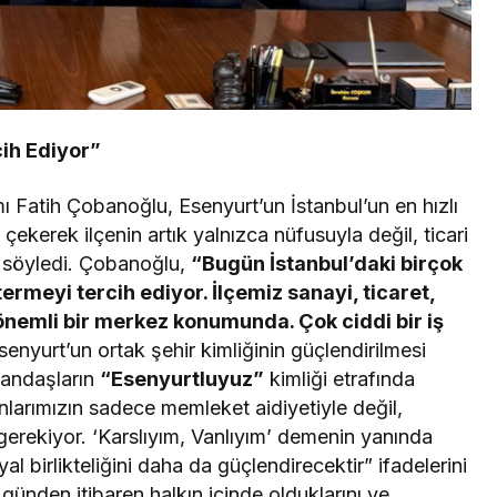
ih Ediyor”
atih Çobanoğlu, Esenyurt’un İstanbul’un en hızlı
çekerek ilçenin artık yalnızca nüfusuyla değil, ticari
ı söyledi. Çobanoğlu,
“Bugün İstanbul’daki birçok
rmeyi tercih ediyor. İlçemiz sanayi, ticaret,
n önemli bir merkez konumunda. Çok ciddi bir iş
senyurt’un ortak şehir kimliğinin güçlendirilmesi
tandaşların
“Esenyurtluyuz”
kimliği etrafında
nlarımızın sadece memleket aidiyetiyle değil,
gerekiyor. ‘Karslıyım, Vanlıyım’ demenin yanında
l birlikteliğini daha da güçlendirecektir” ifadelerini
günden itibaren halkın içinde olduklarını ve