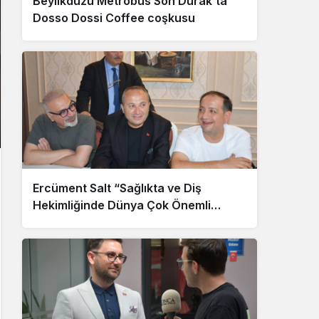
Beylikdüzü Metrobüs Son Durak’ta
Dosso Dossi Coffee coşkusu
Ercüment Salt “Sağlıkta ve Diş
Hekimliğinde Dünya Çok Önemli
Noktaya Geldi”