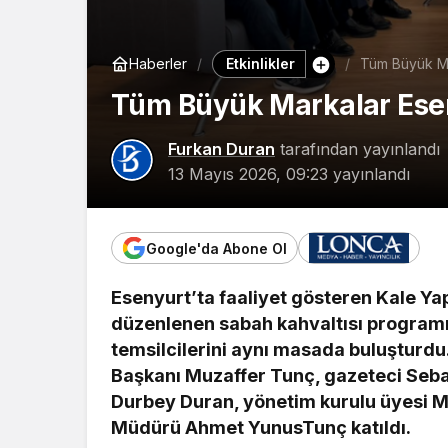
Etkinlikler
Haberler
Tüm Büyük Ma
Tüm Büyük Markalar Esen
Furkan Duran
tarafından yayınlandı
13 Mayıs 2026, 09:23
yayınlandı
Google'da Abone Ol
Esenyurt’ta faaliyet gösteren Kale Ya
düzenlenen sabah kahvaltısı programı
temsilcilerini aynı masada buluşturd
Başkanı Muzaffer Tunç, gazeteci Sebah
Durbey Duran, yönetim kurulu üyesi M
Müdürü Ahmet YunusTunç katıldı.