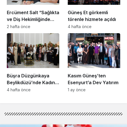
Ercüment Salt “Sağlıkta
Güneş Et görkemli
ve Diş Hekimliğinde
törenle hizmete açıldı
Dünya Çok Önemli
2 hafta önce
4 hafta önce
Noktaya Geldi”
Büşra Düzgünkaya
Kasım Güneş’ten
Beylikdüzü’nde Kadın
Esenyurt’a Dev Yatırım
Girişimcilerle Buluştu
4 hafta önce
1 ay önce