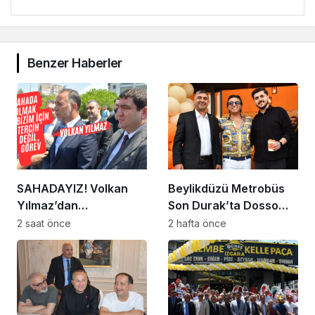
Benzer Haberler
SAHADAYIZ! Volkan
Beylikdüzü Metrobüs
Yılmaz’dan
Son Durak’ta Dosso
Beylikdüzü’nde Dikkat
Dossi Coffee coşkusu
2 saat önce
2 hafta önce
Çeken Mesaj