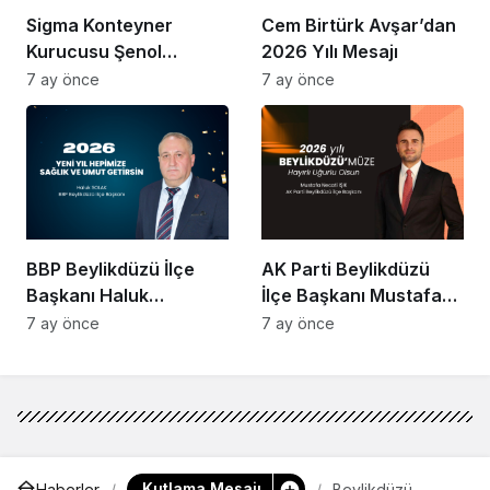
Sigma Konteyner
Cem Birtürk Avşar’dan
Kurucusu Şenol
2026 Yılı Mesajı
İbiş’ten 2026 Yılı
7 ay önce
7 ay önce
Mesajı
BBP Beylikdüzü İlçe
AK Parti Beylikdüzü
Başkanı Haluk
İlçe Başkanı Mustafa
Solak’tan Yeni Yıl
Necati Işık’tan 2026
7 ay önce
7 ay önce
Mesajı
Yılı Mesajı
Kutlama Mesajı
Haberler
Beylikdüzü