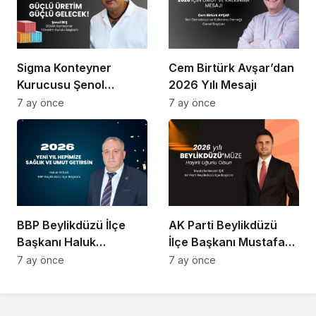
Sigma Konteyner
Cem Birtürk Avşar’dan
Kurucusu Şenol
2026 Yılı Mesajı
İbiş’ten 2026 Yılı
7 ay önce
7 ay önce
Mesajı
BBP Beylikdüzü İlçe
AK Parti Beylikdüzü
Başkanı Haluk
İlçe Başkanı Mustafa
Solak’tan Yeni Yıl
Necati Işık’tan 2026
7 ay önce
7 ay önce
Mesajı
Yılı Mesajı