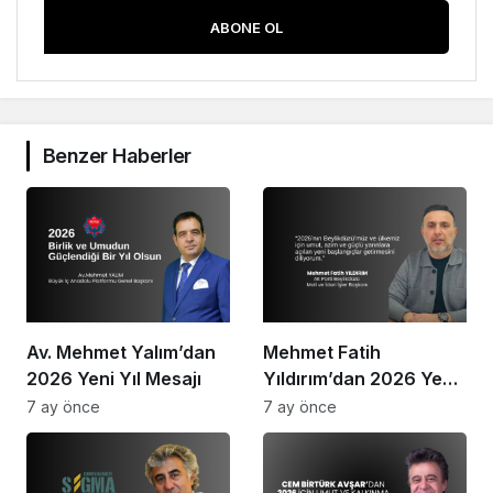
ABONE OL
Benzer Haberler
Av. Mehmet Yalım’dan
Mehmet Fatih
2026 Yeni Yıl Mesajı
Yıldırım’dan 2026 Yeni
Yıl Mesajı
7 ay önce
7 ay önce