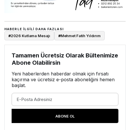
HABERLE ILGILI DAHA FAZLASI
#
2026 Kutlama Mesajı
#
Mehmet Fatih Yıldırım
Tamamen Ücretsiz Olarak Bültenimize
Abone Olabilirsin
Yeni haberlerden haberdar olmak için fırsatı
kaçırma ve ücretsiz e-posta aboneliğini hemen
başlat.
ABONE OL