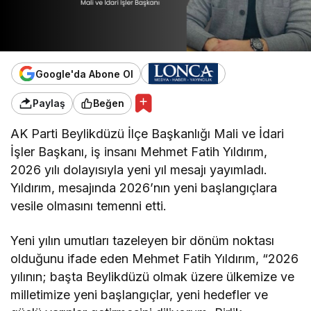
Google'da Abone Ol
Paylaş
Beğen
AK Parti Beylikdüzü İlçe Başkanlığı Mali ve İdari
İşler Başkanı, iş insanı Mehmet Fatih Yıldırım,
2026 yılı dolayısıyla yeni yıl mesajı yayımladı.
Yıldırım, mesajında 2026’nın yeni başlangıçlara
vesile olmasını temenni etti.
Yeni yılın umutları tazeleyen bir dönüm noktası
olduğunu ifade eden Mehmet Fatih Yıldırım, “2026
yılının; başta Beylikdüzü olmak üzere ülkemize ve
milletimize yeni başlangıçlar, yeni hedefler ve