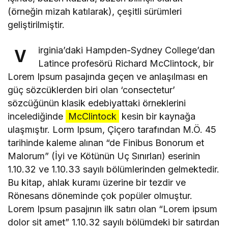
(örneğin mizah katılarak), çeşitli sürümleri
geliştirilmiştir.
irginia’daki Hampden-Sydney College’dan
V
Latince profesörü Richard McClintock, bir
Lorem Ipsum pasajında geçen ve anlaşılması en
güç sözcüklerden biri olan ‘consectetur’
sözcüğünün klasik edebiyattaki örneklerini
incelediğinde
McClintock
kesin bir kaynağa
ulaşmıştır. Lorm Ipsum, Çiçero tarafından M.Ö. 45
tarihinde kaleme alınan “de Finibus Bonorum et
Malorum” (İyi ve Kötünün Uç Sınırları) eserinin
1.10.32 ve 1.10.33 sayılı bölümlerinden gelmektedir.
Bu kitap, ahlak kuramı üzerine bir tezdir ve
Rönesans döneminde çok popüler olmuştur.
Lorem Ipsum pasajının ilk satırı olan “Lorem ipsum
dolor sit amet” 1.10.32 sayılı bölümdeki bir satırdan