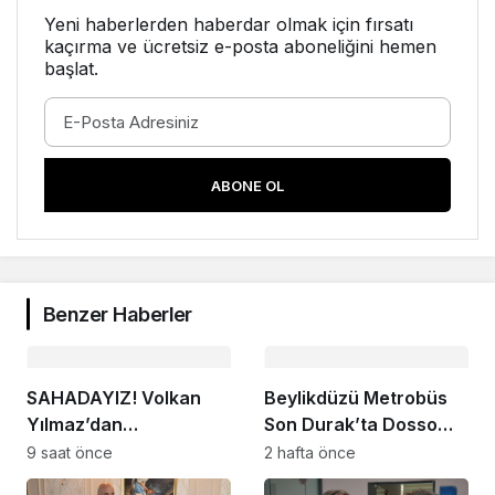
Yeni haberlerden haberdar olmak için fırsatı
kaçırma ve ücretsiz e-posta aboneliğini hemen
başlat.
ABONE OL
Benzer Haberler
SAHADAYIZ! Volkan
Beylikdüzü Metrobüs
Yılmaz’dan
Son Durak’ta Dosso
Beylikdüzü’nde Dikkat
Dossi Coffee coşkusu
9 saat önce
2 hafta önce
Çeken Mesaj