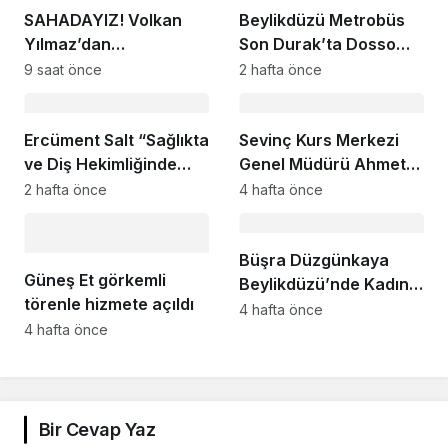
SAHADAYIZ! Volkan
Beylikdüzü Metrobüs
Yılmaz’dan
Son Durak’ta Dosso
Beylikdüzü’nde Dikkat
Dossi Coffee coşkusu
9 saat önce
2 hafta önce
Çeken Mesaj
Ercüment Salt “Sağlıkta
Sevinç Kurs Merkezi
ve Diş Hekimliğinde
Genel Müdürü Ahmet
Dünya Çok Önemli
Zeyrekmişoğlu
2 hafta önce
4 hafta önce
Noktaya Geldi”
Başarının Sırrını Anlattı
Büşra Düzgünkaya
Güneş Et görkemli
Beylikdüzü’nde Kadın
törenle hizmete açıldı
Girişimcilerle Buluştu
4 hafta önce
4 hafta önce
Bir Cevap Yaz