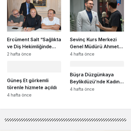
Ercüment Salt “Sağlıkta
Sevinç Kurs Merkezi
ve Diş Hekimliğinde
Genel Müdürü Ahmet
Dünya Çok Önemli
Zeyrekmişoğlu
2 hafta önce
4 hafta önce
Noktaya Geldi”
Başarının Sırrını Anlattı
Büşra Düzgünkaya
Güneş Et görkemli
Beylikdüzü’nde Kadın
törenle hizmete açıldı
Girişimcilerle Buluştu
4 hafta önce
4 hafta önce