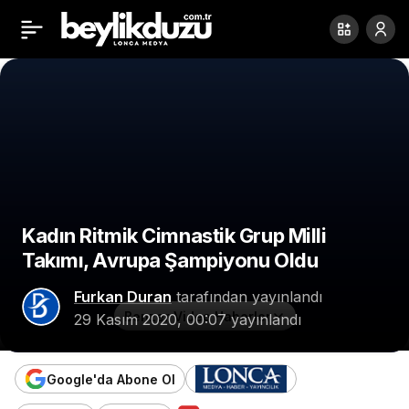
Fransa Brexit
0
Paylaş
anlaşmasını veto
edebilir
Kadın Ritmik Cimnastik Grup Milli
Takımı, Avrupa Şampiyonu Oldu
Furkan Duran
tarafından yayınlandı
Benzer Video Haberler
29 Kasım 2020, 00:07
yayınlandı
Google'da Abone Ol