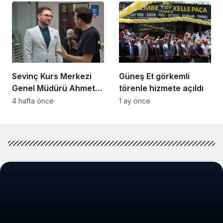
Noktaya Geldi”
Sevinç Kurs Merkezi
Güneş Et görkemli
Genel Müdürü Ahmet
törenle hizmete açıldı
Zeyrekmişoğlu
4 hafta önce
1 ay önce
Başarının Sırrını Anlattı