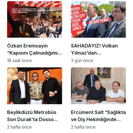
Özkan Eremsayın
SAHADAYIZ! Volkan
“Kapısını Çalmadığımız
Yılmaz’dan
Bir Hane, Halini Hatırını
Beylikdüzü’nde Dikkat
18 saat önce
3 gün önce
Sormadığımız Bir
Çeken Mesaj
Komşumuz Kalmasın”
Beylikdüzü Metrobüs
Ercüment Salt “Sağlıkta
Son Durak’ta Dosso
ve Diş Hekimliğinde
Dossi Coffee coşkusu
Dünya Çok Önemli
2 hafta önce
2 hafta önce