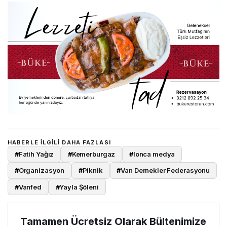
HABERLE ILGILI DAHA FAZLASI
#
Fatih Yağız
#
Kemerburgaz
#
lonca medya
#
Organizasyon
#
Piknik
#
Van Dernekler Federasyonu
#
Vanfed
#
Yayla Şöleni
Tamamen Ücretsiz Olarak Bültenimize