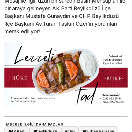
Mesaj ile ilgili uzun bir süredir Basın Mensupları ile
bir araya gelmeyen AK Parti Beylikdüzü İlçe
Başkanı Mustafa Günaydın ve CHP Beylikdüzü
İlçe Başkanı Av.Turan Taşkın Özer’in yorumları
merak ediliyor!
HABERLE ILGILI DAHA FAZLASI
#
AK Parti
#
beylikdüzü
#
chp
#
kurban bayramı