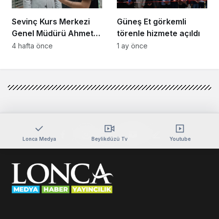
Sevinç Kurs Merkezi
Güneş Et görkemli
Genel Müdürü Ahmet
törenle hizmete açıldı
Zeyrekmişoğlu
4 hafta önce
1 ay önce
Başarının Sırrını Anlattı
Lonca Medya
Beylikdüzü Tv
Youtube