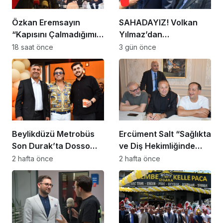
Özkan Eremsayın
SAHADAYIZ! Volkan
“Kapısını Çalmadığımız
Yılmaz’dan
Bir Hane, Halini Hatırını
Beylikdüzü’nde Dikkat
18 saat önce
3 gün önce
Sormadığımız Bir
Çeken Mesaj
Komşumuz Kalmasın”
Beylikdüzü Metrobüs
Ercüment Salt “Sağlıkta
Son Durak’ta Dosso
ve Diş Hekimliğinde
Dossi Coffee coşkusu
Dünya Çok Önemli
2 hafta önce
2 hafta önce
Noktaya Geldi”