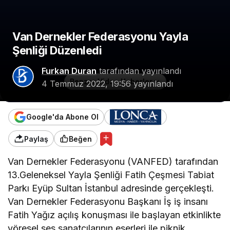
Van Dernekler Federasyonu Yayla
Şenliği Düzenledi
Furkan Duran
tarafından yayınlandı
Benzer Video Haberler
4 Temmuz 2022, 19:56
yayınlandı
Google'da Abone Ol
Paylaş
Beğen
Van Dernekler Federasyonu (VANFED) tarafından
13.Geleneksel Yayla Şenliği Fatih Çeşmesi Tabiat
Parkı Eyüp Sultan İstanbul adresinde gerçekleşti.
Van Dernekler Federasyonu Başkanı İş iş insanı
Fatih Yağız açılış konuşması ile başlayan etkinlikte
yöresel ses sanatçılarının eserleri ile piknik