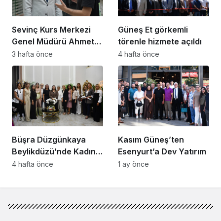
Sevinç Kurs Merkezi
Güneş Et görkemli
Genel Müdürü Ahmet
törenle hizmete açıldı
Zeyrekmişoğlu
3 hafta önce
4 hafta önce
Başarının Sırrını Anlattı
Büşra Düzgünkaya
Kasım Güneş’ten
Beylikdüzü’nde Kadın
Esenyurt’a Dev Yatırım
Girişimcilerle Buluştu
4 hafta önce
1 ay önce