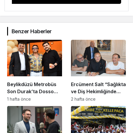
Benzer Haberler
Beylikdüzü Metrobüs
Ercüment Salt “Sağlıkta
Son Durak’ta Dosso
ve Diş Hekimliğinde
Dossi Coffee coşkusu
Dünya Çok Önemli
1 hafta önce
2 hafta önce
Noktaya Geldi”