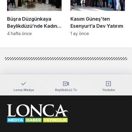
Büşra Düzgünkaya
Kasım Güneş’ten
Beylikdüzü’nde Kadın
Esenyurt’a Dev Yatırım
Girişimcilerle Buluştu
4 hafta önce
1 ay önce
Lonca Medya
Beylikdüzü Tv
Youtube