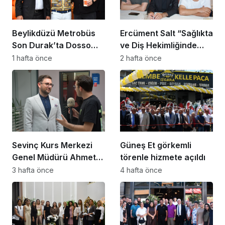
Beylikdüzü Metrobüs
Ercüment Salt “Sağlıkta
Son Durak’ta Dosso
ve Diş Hekimliğinde
Dossi Coffee coşkusu
Dünya Çok Önemli
1 hafta önce
2 hafta önce
Noktaya Geldi”
Sevinç Kurs Merkezi
Güneş Et görkemli
Genel Müdürü Ahmet
törenle hizmete açıldı
Zeyrekmişoğlu
3 hafta önce
4 hafta önce
Başarının Sırrını Anlattı