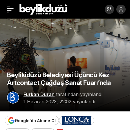
Beylikdüzü’nün Riskli
Paylaş
Binaları Tespit Ediliyor
Beylikidüzü Belediyesi Üçüncü Kez
Artcontact Çağdaş Sanat Fuarı’nda
Furkan Duran
tarafından yayınlandı
1 Haziran 2023, 22:02
yayınlandı
Google'da Abone Ol