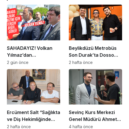
SAHADAYIZ! Volkan
Beylikdüzü Metrobüs
Yılmaz’dan
Son Durak’ta Dosso
Beylikdüzü’nde Dikkat
Dossi Coffee coşkusu
2 gün önce
2 hafta önce
Çeken Mesaj
Ercüment Salt “Sağlıkta
Sevinç Kurs Merkezi
ve Diş Hekimliğinde
Genel Müdürü Ahmet
Dünya Çok Önemli
Zeyrekmişoğlu
2 hafta önce
4 hafta önce