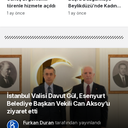
törenle hizmete açıldı
Beylikdüzü’nde Kadın
Girişimcilerle Buluştu
1 ay önce
1 ay önce
İstanbul Valisi Davut Gül, Esenyurt
Belediye Başkan Vekili Can Aksoy’u
ziyaret etti
Furkan Duran
tarafından yayınlandı