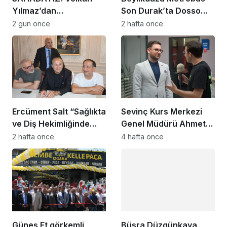
Yılmaz’dan
Son Durak’ta Dosso
Beylikdüzü’nde Dikkat
Dossi Coffee coşkusu
2 gün önce
2 hafta önce
Çeken Mesaj
Ercüment Salt “Sağlıkta
Sevinç Kurs Merkezi
ve Diş Hekimliğinde
Genel Müdürü Ahmet
Dünya Çok Önemli
Zeyrekmişoğlu
2 hafta önce
4 hafta önce
Noktaya Geldi”
Başarının Sırrını Anlattı
Güneş Et görkemli
Büşra Düzgünkaya