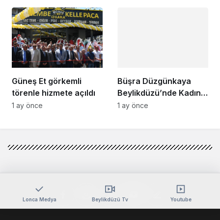
Noktaya Geldi”
Başarının Sırrını Anlattı
Güneş Et görkemli
Büşra Düzgünkaya
törenle hizmete açıldı
Beylikdüzü’nde Kadın
Girişimcilerle Buluştu
1 ay önce
1 ay önce
Lonca Medya
Beylikdüzü Tv
Youtube