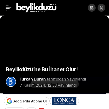
İstanbul Valisi Davut
Paylaş
Gül, Esenyurt Belediye
Başkan Vekili Can
Aksoy’u ziyaret etti
Beylikdüzü’ne Bu İhanet Olur!
Furkan Duran
tarafından yayınlandı
Benzer Video Haberler
7 Kasım 2024, 12:33
yayınlandı
Google'da Abone Ol