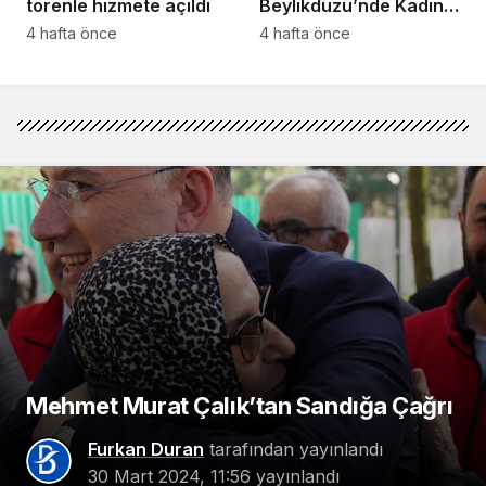
törenle hizmete açıldı
Beylikdüzü’nde Kadın
Girişimcilerle Buluştu
4 hafta önce
4 hafta önce
Mehmet Murat Çalık’tan Sandığa Çağrı
Furkan Duran
tarafından yayınlandı
30 Mart 2024, 11:56
yayınlandı