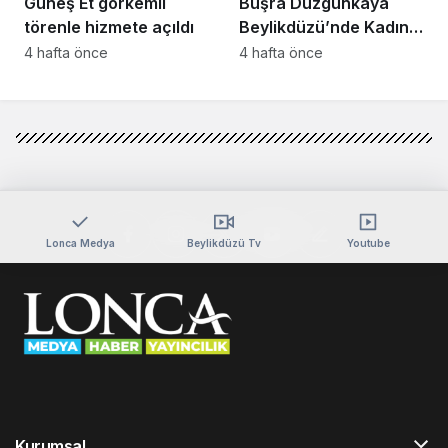
Güneş Et görkemli
Büşra Düzgünkaya
törenle hizmete açıldı
Beylikdüzü’nde Kadın
Girişimcilerle Buluştu
4 hafta önce
4 hafta önce
Lonca Medya
Beylikdüzü Tv
Youtube
Kurumsal