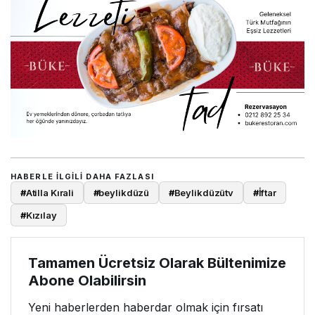
HABERLE ILGILI DAHA FAZLASI
#
Atilla Kırali
#
beylikdüzü
#
Beylikdüzütv
#
İftar
#
Kızılay
Tamamen Ücretsiz Olarak Bültenimize
Abone Olabilirsin
Yeni haberlerden haberdar olmak için fırsatı