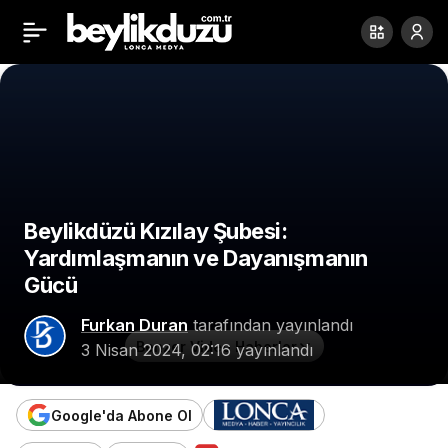
Mehmet Murat Çalık’tan
Paylaş
Sandığa Çağrı
Beylikdüzü Kızılay Şubesi:
Yardımlaşmanın ve Dayanışmanın
Gücü
Furkan Duran
tarafından yayınlandı
Benzer Video Haberler
3 Nisan 2024, 02:16
yayınlandı
Google'da Abone Ol