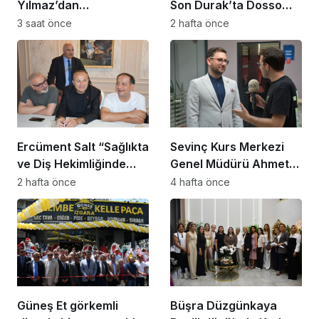
Yılmaz’dan
Son Durak’ta Dosso
Beylikdüzü’nde Dikkat
Dossi Coffee coşkusu
3 saat önce
2 hafta önce
Çeken Mesaj
Ercüment Salt “Sağlıkta
Sevinç Kurs Merkezi
ve Diş Hekimliğinde
Genel Müdürü Ahmet
Dünya Çok Önemli
Zeyrekmişoğlu
2 hafta önce
4 hafta önce
Noktaya Geldi”
Başarının Sırrını Anlattı
Güneş Et görkemli
Büşra Düzgünkaya