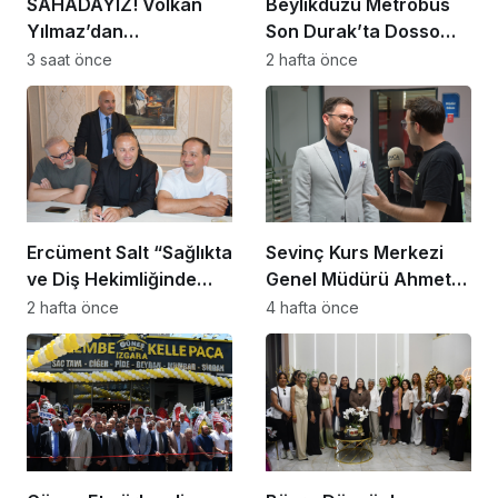
SAHADAYIZ! Volkan
Beylikdüzü Metrobüs
Yılmaz’dan
Son Durak’ta Dosso
Beylikdüzü’nde Dikkat
Dossi Coffee coşkusu
3 saat önce
2 hafta önce
Çeken Mesaj
Ercüment Salt “Sağlıkta
Sevinç Kurs Merkezi
ve Diş Hekimliğinde
Genel Müdürü Ahmet
Dünya Çok Önemli
Zeyrekmişoğlu
2 hafta önce
4 hafta önce
Noktaya Geldi”
Başarının Sırrını Anlattı