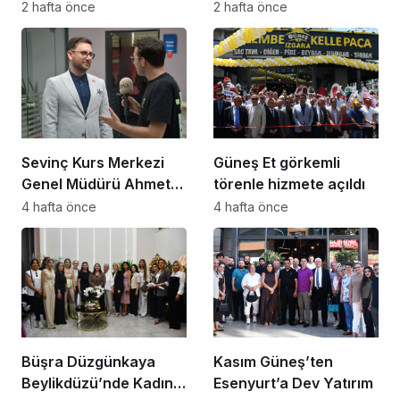
Dossi Coffee coşkusu
Dünya Çok Önemli
2 hafta önce
2 hafta önce
Noktaya Geldi”
Sevinç Kurs Merkezi
Güneş Et görkemli
Genel Müdürü Ahmet
törenle hizmete açıldı
Zeyrekmişoğlu
4 hafta önce
4 hafta önce
Başarının Sırrını Anlattı
Büşra Düzgünkaya
Kasım Güneş’ten
Beylikdüzü’nde Kadın
Esenyurt’a Dev Yatırım