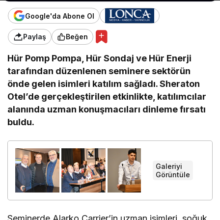
Google'da Abone Ol
Paylaş
Beğen
Hür Pomp Pompa, Hür Sondaj ve Hür Enerji
tarafından düzenlenen seminere sektörün
önde gelen isimleri katılım sağladı. Sheraton
Otel’de gerçekleştirilen etkinlikte, katılımcılar
alanında uzman konuşmacıları dinleme fırsatı
buldu.
Galeriyi
+
Görüntüle
Seminerde Alarko Carrier’in uzman isimleri, soğuk