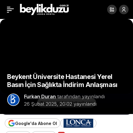
Hür Pomp Pompa, Hür
Paylaş
Sondaj ve Hür Enerji’nin
Sheraton Otel’de
Düzenlediği Seminerde
Sektörün Öncüleri
Beykent Üniversite Hastanesi Yerel
Basın İçin Sağlıkta İndirim Anlaşması
Buluştu
Furkan Duran
tarafından yayınlandı
Benzer Video Haberler
26 Şubat 2025, 20:02
yayınlandı
Google'da Abone Ol