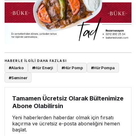
HABERLE ILGILI DAHA FAZLASI
#
Alarko
#
Hür Enerji
#
Hür Pomp
#
Hür Pompa
#
Seminer
Tamamen Ücretsiz Olarak Bültenimize
Abone Olabilirsin
Yeni haberlerden haberdar olmak için fırsatı
kaçırma ve ücretsiz e-posta aboneliğini hemen
başlat.