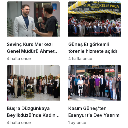
Noktaya Geldi”
Sevinç Kurs Merkezi
Güneş Et görkemli
Genel Müdürü Ahmet
törenle hizmete açıldı
Zeyrekmişoğlu
4 hafta önce
4 hafta önce
Başarının Sırrını Anlattı
Büşra Düzgünkaya
Kasım Güneş’ten
Beylikdüzü’nde Kadın
Esenyurt’a Dev Yatırım
Girişimcilerle Buluştu
4 hafta önce
1 ay önce