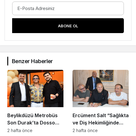
ABONE OL
Benzer Haberler
Beylikdüzü Metrobüs
Ercüment Salt “Sağlıkta
Son Durak’ta Dosso
ve Diş Hekimliğinde
Dossi Coffee coşkusu
Dünya Çok Önemli
2 hafta önce
2 hafta önce