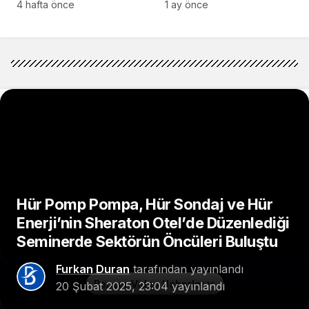
Girişimcilerle Buluştu
4 hafta önce
1 ay önce
Hür Pomp Pompa, Hür Sondaj ve Hür
Enerji’nin Sheraton Otel’de Düzenlediği
Seminerde Sektörün Öncüleri Buluştu
Furkan Duran
tarafından yayınlandı
Benzer Video Haberler
20 Şubat 2025, 23:04
yayınlandı