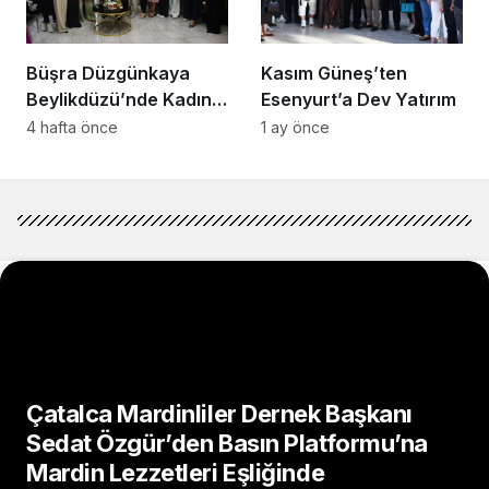
Büşra Düzgünkaya
Kasım Güneş’ten
Beylikdüzü’nde Kadın
Esenyurt’a Dev Yatırım
Girişimcilerle Buluştu
4 hafta önce
1 ay önce
Çatalca Mardinliler Dernek Başkanı
Sedat Özgür’den Basın Platformu’na
Mardin Lezzetleri Eşliğinde