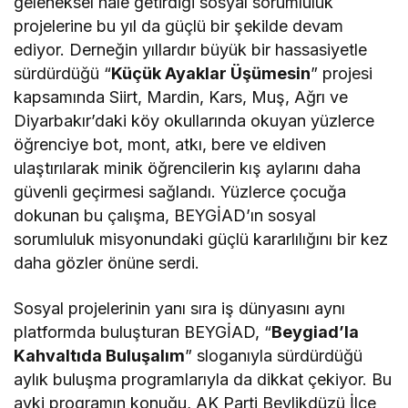
geleneksel hale getirdiği sosyal sorumluluk
projelerine bu yıl da güçlü bir şekilde devam
ediyor. Derneğin yıllardır büyük bir hassasiyetle
sürdürdüğü “
Küçük Ayaklar Üşümesin
” projesi
kapsamında Siirt, Mardin, Kars, Muş, Ağrı ve
Diyarbakır’daki köy okullarında okuyan yüzlerce
öğrenciye bot, mont, atkı, bere ve eldiven
ulaştırılarak minik öğrencilerin kış aylarını daha
güvenli geçirmesi sağlandı. Yüzlerce çocuğa
dokunan bu çalışma, BEYGİAD’ın sosyal
sorumluluk misyonundaki güçlü kararlılığını bir kez
daha gözler önüne serdi.
Sosyal projelerinin yanı sıra iş dünyasını aynı
platformda buluşturan BEYGİAD, “
Beygiad’la
Kahvaltıda Buluşalım
” sloganıyla sürdürdüğü
aylık buluşma programlarıyla da dikkat çekiyor. Bu
ayki programın konuğu, AK Parti Beylikdüzü İlçe