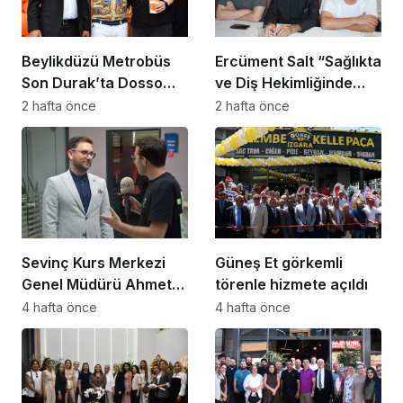
Beylikdüzü Metrobüs
Ercüment Salt “Sağlıkta
Son Durak’ta Dosso
ve Diş Hekimliğinde
Dossi Coffee coşkusu
Dünya Çok Önemli
2 hafta önce
2 hafta önce
Noktaya Geldi”
Sevinç Kurs Merkezi
Güneş Et görkemli
Genel Müdürü Ahmet
törenle hizmete açıldı
Zeyrekmişoğlu
4 hafta önce
4 hafta önce
Başarının Sırrını Anlattı