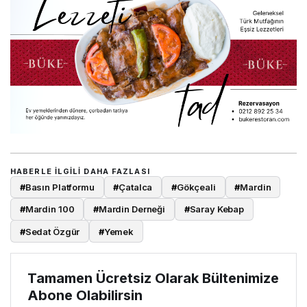
HABERLE ILGILI DAHA FAZLASI
#
Basın Platformu
#
Çatalca
#
Gökçeali
#
Mardin
#
Mardin 100
#
Mardin Derneği
#
Saray Kebap
#
Sedat Özgür
#
Yemek
Tamamen Ücretsiz Olarak Bültenimize
Abone Olabilirsin