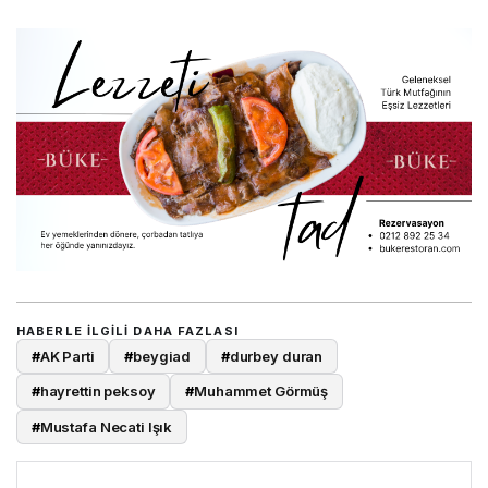
HABERLE ILGILI DAHA FAZLASI
#
AK Parti
#
beygiad
#
durbey duran
#
hayrettin peksoy
#
Muhammet Görmüş
#
Mustafa Necati Işık