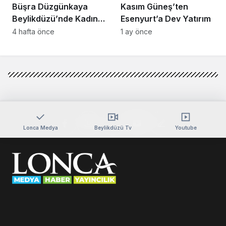
Büşra Düzgünkaya
Kasım Güneş’ten
Beylikdüzü’nde Kadın
Esenyurt’a Dev Yatırım
Girişimcilerle Buluştu
4 hafta önce
1 ay önce
Lonca Medya
Beylikdüzü Tv
Youtube