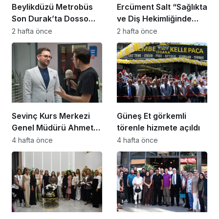
Beylikdüzü Metrobüs
Ercüment Salt “Sağlıkta
Son Durak’ta Dosso
ve Diş Hekimliğinde
Dossi Coffee coşkusu
Dünya Çok Önemli
2 hafta önce
2 hafta önce
Noktaya Geldi”
Sevinç Kurs Merkezi
Güneş Et görkemli
Genel Müdürü Ahmet
törenle hizmete açıldı
Zeyrekmişoğlu
4 hafta önce
4 hafta önce
Başarının Sırrını Anlattı