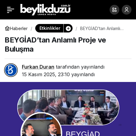
Çatalca Mardinliler
Paylaş
Dernek Başkanı Sedat
Etkinlikler
Haberler
BEYGİAD’tan Anlamlı
Proje ve Buluşma
BEYGİAD’tan Anlamlı Proje ve
Özgür’den Basın
Buluşma
Platformu’na Mardin
Furkan Duran
tarafından yayınlandı
15 Kasım 2025, 23:10
yayınlandı
Lezzetleri Eşliğinde
Misafirperverlik