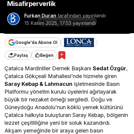
Misafirperverlik
Furkan Duran
tarafından yayınlandı
Benzer Video Haberler
15 Kasım 2025, 17:53
yayınlandı
Google'da Abone Ol
Paylaş
Beğen
Çatalca Mardinliler Dernek Başkanı
Sedat Özgür
,
Çatalca Gökçeali Mahallesi’nde hizmete giren
Saray Kebap & Lahmacun
işletmesinde Basın
Platformu yönetim kurulu üyelerini ağırlayarak
büyük bir nezaket örneği sergiledi. Doğu ve
Güneydoğu Anadolu’nun köklü yemek kültürünü
Çatalca halkıyla buluşturan Saray Kebap, bölgenin
lezzet çeşitliliğine yeni bir soluk kazandırdı.
Akşam yemeğinde bir araya gelen basın