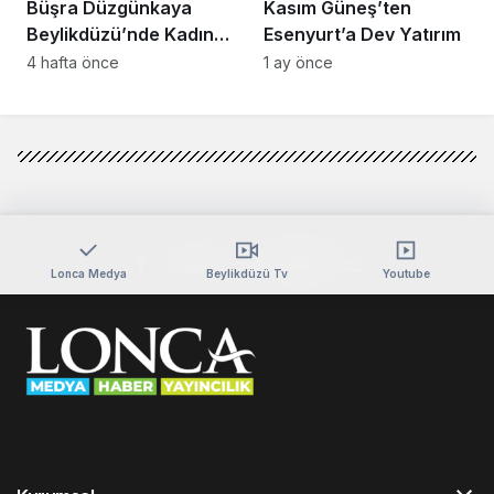
Büşra Düzgünkaya
Kasım Güneş’ten
Beylikdüzü’nde Kadın
Esenyurt’a Dev Yatırım
Girişimcilerle Buluştu
4 hafta önce
1 ay önce
Lonca Medya
Beylikdüzü Tv
Youtube