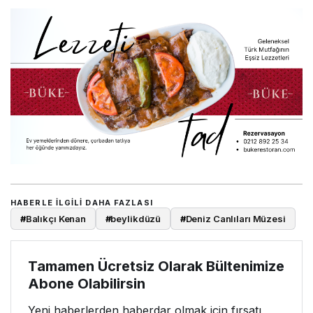
HABERLE ILGILI DAHA FAZLASI
#
Balıkçı Kenan
#
beylikdüzü
#
Deniz Canlıları Müzesi
Tamamen Ücretsiz Olarak Bültenimize
Abone Olabilirsin
Yeni haberlerden haberdar olmak için fırsatı