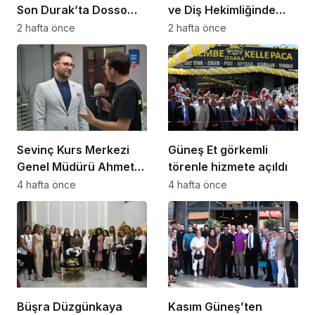
Son Durak’ta Dosso
ve Diş Hekimliğinde
Dossi Coffee coşkusu
Dünya Çok Önemli
2 hafta önce
2 hafta önce
Noktaya Geldi”
Sevinç Kurs Merkezi
Güneş Et görkemli
Genel Müdürü Ahmet
törenle hizmete açıldı
Zeyrekmişoğlu
4 hafta önce
4 hafta önce
Başarının Sırrını Anlattı
Büşra Düzgünkaya
Kasım Güneş’ten