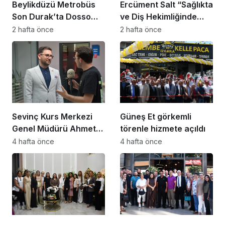
Beylikdüzü Metrobüs
Ercüment Salt “Sağlıkta
Son Durak’ta Dosso
ve Diş Hekimliğinde
Dossi Coffee coşkusu
Dünya Çok Önemli
2 hafta önce
2 hafta önce
Noktaya Geldi”
Sevinç Kurs Merkezi
Güneş Et görkemli
Genel Müdürü Ahmet
törenle hizmete açıldı
Zeyrekmişoğlu
4 hafta önce
4 hafta önce
Başarının Sırrını Anlattı