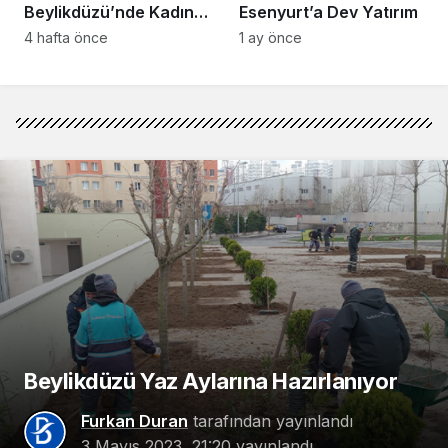
Beylikdüzü’nde Kadın
Esenyurt’a Dev Yatırım
Girişimcilerle Buluştu
4 hafta önce
1 ay önce
Beylikdüzü Yaz Aylarına Hazırlanıyor
Furkan Duran
tarafından yayınlandı
3 Mayıs 2023, 21:20
yayınlandı