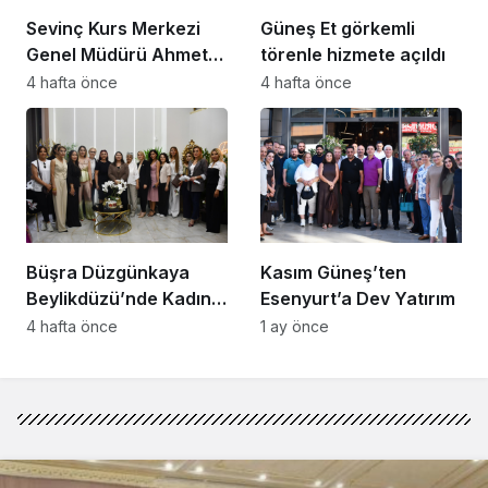
Sevinç Kurs Merkezi
Güneş Et görkemli
Genel Müdürü Ahmet
törenle hizmete açıldı
Zeyrekmişoğlu
4 hafta önce
4 hafta önce
Başarının Sırrını Anlattı
Büşra Düzgünkaya
Kasım Güneş’ten
Beylikdüzü’nde Kadın
Esenyurt’a Dev Yatırım
Girişimcilerle Buluştu
4 hafta önce
1 ay önce