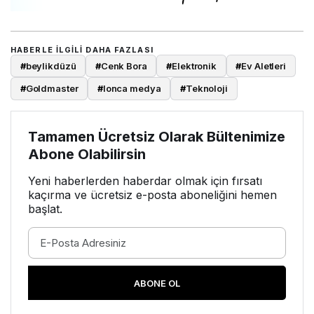
HABERLE ILGILI DAHA FAZLASI
#
beylikdüzü
#
Cenk Bora
#
Elektronik
#
Ev Aletleri
#
Goldmaster
#
lonca medya
#
Teknoloji
Tamamen Ücretsiz Olarak Bültenimize
Abone Olabilirsin
Yeni haberlerden haberdar olmak için fırsatı
kaçırma ve ücretsiz e-posta aboneliğini hemen
başlat.
ABONE OL