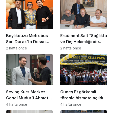
Beylikdüzü Metrobüs
Ercüment Salt “Sağlıkta
Son Durak’ta Dosso
ve Diş Hekimliğinde
Dossi Coffee coşkusu
Dünya Çok Önemli
2 hafta önce
2 hafta önce
Noktaya Geldi”
Sevinç Kurs Merkezi
Güneş Et görkemli
Genel Müdürü Ahmet
törenle hizmete açıldı
Zeyrekmişoğlu
4 hafta önce
4 hafta önce
Başarının Sırrını Anlattı