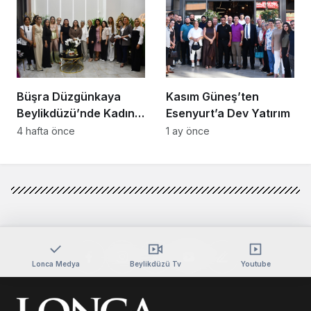
Büşra Düzgünkaya
Kasım Güneş’ten
Beylikdüzü’nde Kadın
Esenyurt’a Dev Yatırım
Girişimcilerle Buluştu
4 hafta önce
1 ay önce
Lonca Medya
Beylikdüzü Tv
Youtube