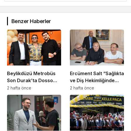
Benzer Haberler
Beylikdüzü Metrobüs
Ercüment Salt “Sağlıkta
Son Durak’ta Dosso
ve Diş Hekimliğinde
Dossi Coffee coşkusu
Dünya Çok Önemli
2 hafta önce
2 hafta önce
Noktaya Geldi”