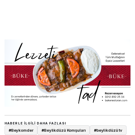
HABERLE ILGILI DAHA FAZLASI
#
Beykomder
#
Beylikdüzü Komşuları
#
beylikdüzü tv